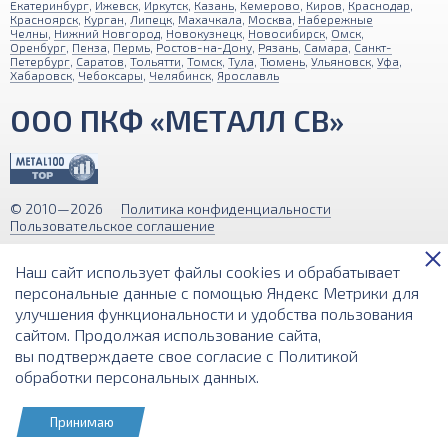
Екатеринбург
,
Ижевск
,
Иркутск
,
Казань
,
Кемерово
,
Киров
,
Краснодар
,
Красноярск
,
Курган
,
Липецк
,
Махачкала
,
Москва
,
Набережные
Челны
,
Нижний Новгород
,
Новокузнецк
,
Новосибирск
,
Омск
,
Оренбург
,
Пенза
,
Пермь
,
Ростов-на-Дону
,
Рязань
,
Самара
,
Санкт-
Петербург
,
Саратов
,
Тольятти
,
Томск
,
Тула
,
Тюмень
,
Ульяновск
,
Уфа
,
Хабаровск
,
Чебоксары
,
Челябинск
,
Ярославль
ООО ПКФ «МЕТАЛЛ СВ»
© 2010—2026
Политика конфиденциальности
Пользовательское соглашение
Обращаем ваше внимание на то, что вся информация (включая цены)
Наш сайт использует файлы cookies и обрабатывает
на этом интернет-сайте носит исключительно информационный
характер и ни при каких условиях не является публичной офертой,
персональные данные с помощью Яндекс Метрики для
определяемой положениями Статьи 437 (2) Гражданского кодекса РФ.
улучшения функциональности и удобства пользования
сайтом. Продолжая использование сайта,
Разработка и поддержка сайта
вы подтверждаете свое согласие с
Политикой
обработки персональных данных
.
Принимаю
КОРЗИНА
РАСЧЕТ ВЕСА
ПОИСК