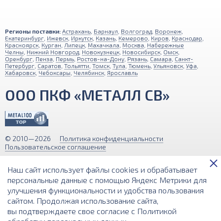
Регионы поставки:
Астрахань
,
Барнаул
,
Волгоград
,
Воронеж
,
Екатеринбург
,
Ижевск
,
Иркутск
,
Казань
,
Кемерово
,
Киров
,
Краснодар
,
Красноярск
,
Курган
,
Липецк
,
Махачкала
,
Москва
,
Набережные
Челны
,
Нижний Новгород
,
Новокузнецк
,
Новосибирск
,
Омск
,
Оренбург
,
Пенза
,
Пермь
,
Ростов-на-Дону
,
Рязань
,
Самара
,
Санкт-
Петербург
,
Саратов
,
Тольятти
,
Томск
,
Тула
,
Тюмень
,
Ульяновск
,
Уфа
,
Хабаровск
,
Чебоксары
,
Челябинск
,
Ярославль
ООО ПКФ «МЕТАЛЛ СВ»
© 2010—2026
Политика конфиденциальности
Пользовательское соглашение
Обращаем ваше внимание на то, что вся информация (включая цены)
Наш сайт использует файлы cookies и обрабатывает
на этом интернет-сайте носит исключительно информационный
характер и ни при каких условиях не является публичной офертой,
персональные данные с помощью Яндекс Метрики для
определяемой положениями Статьи 437 (2) Гражданского кодекса РФ.
улучшения функциональности и удобства пользования
сайтом. Продолжая использование сайта,
Разработка и поддержка сайта
вы подтверждаете свое согласие с
Политикой