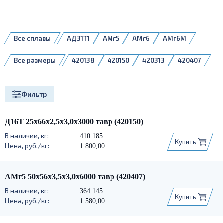
Все сплавы
АД31Т1
АМг5
АМг6
АМг6М
Д16Т
1561
Все размеры
420138
420150
420313
420407
420495
420522
420540
420613
420673
420685
Фильтр
Д16Т 25х66х2,5х3,0х3000 тавр (420150)
410.185
Купить
1 800,00
АМг5 50х56х3,5х3,0х6000 тавр (420407)
364.145
Купить
1 580,00