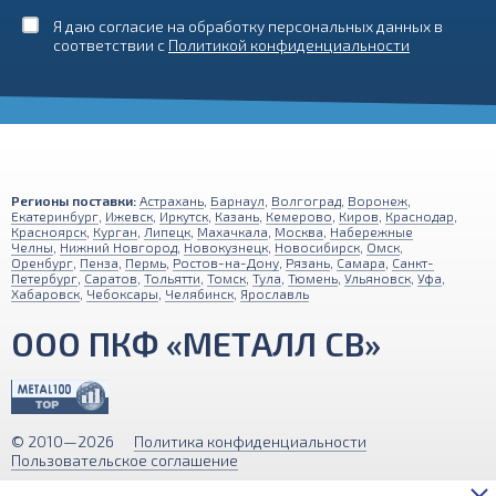
Я даю согласие на обработку персональных данных в
соответствии с
Политикой конфиденциальности
Регионы поставки:
Астрахань
,
Барнаул
,
Волгоград
,
Воронеж
,
Екатеринбург
,
Ижевск
,
Иркутск
,
Казань
,
Кемерово
,
Киров
,
Краснодар
,
Красноярск
,
Курган
,
Липецк
,
Махачкала
,
Москва
,
Набережные
Челны
,
Нижний Новгород
,
Новокузнецк
,
Новосибирск
,
Омск
,
Оренбург
,
Пенза
,
Пермь
,
Ростов-на-Дону
,
Рязань
,
Самара
,
Санкт-
Петербург
,
Саратов
,
Тольятти
,
Томск
,
Тула
,
Тюмень
,
Ульяновск
,
Уфа
,
Хабаровск
,
Чебоксары
,
Челябинск
,
Ярославль
ООО ПКФ «МЕТАЛЛ СВ»
© 2010—2026
Политика конфиденциальности
Пользовательское соглашение
Обращаем ваше внимание на то, что вся информация (включая цены)