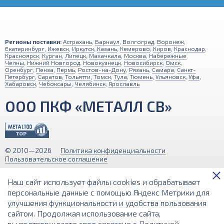
Регионы поставки:
Астрахань
,
Барнаул
,
Волгоград
,
Воронеж
,
Екатеринбург
,
Ижевск
,
Иркутск
,
Казань
,
Кемерово
,
Киров
,
Краснодар
,
Красноярск
,
Курган
,
Липецк
,
Махачкала
,
Москва
,
Набережные
Челны
,
Нижний Новгород
,
Новокузнецк
,
Новосибирск
,
Омск
,
Оренбург
,
Пенза
,
Пермь
,
Ростов-на-Дону
,
Рязань
,
Самара
,
Санкт-
Петербург
,
Саратов
,
Тольятти
,
Томск
,
Тула
,
Тюмень
,
Ульяновск
,
Уфа
,
Хабаровск
,
Чебоксары
,
Челябинск
,
Ярославль
ООО ПКФ «МЕТАЛЛ СВ»
© 2010—2026
Политика конфиденциальности
Пользовательское соглашение
Обращаем ваше внимание на то, что вся информация (включая цены)
Наш сайт использует файлы cookies и обрабатывает
на этом интернет-сайте носит исключительно информационный
характер и ни при каких условиях не является публичной офертой,
персональные данные с помощью Яндекс Метрики для
определяемой положениями Статьи 437 (2) Гражданского кодекса РФ.
улучшения функциональности и удобства пользования
сайтом. Продолжая использование сайта,
Разработка и поддержка сайта
вы подтверждаете свое согласие с
Политикой